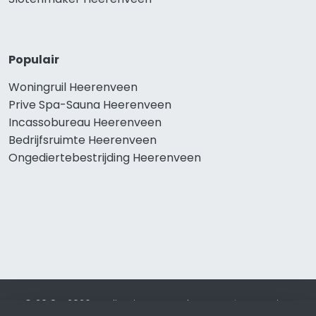
Populair
Woningruil Heerenveen
Prive Spa-Sauna Heerenveen
Incassobureau Heerenveen
Bedrijfsruimte Heerenveen
Ongediertebestrijding Heerenveen
© 2019 - 2026 Realisatie en SEO door
SEO-bureau
Lion