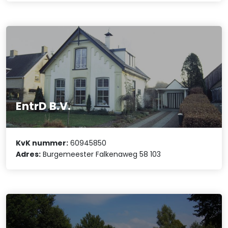
EntrD B.V.
KvK nummer:
60945850
Adres:
Burgemeester Falkenaweg 58 103