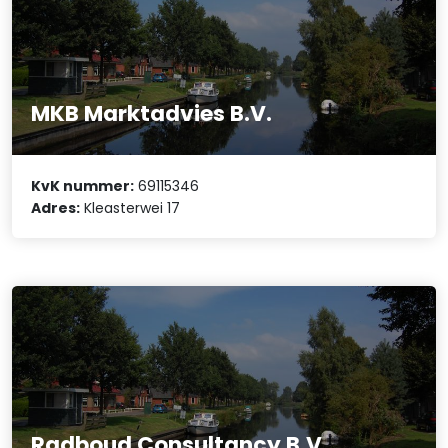
MKB Marktadvies B.V.
KvK nummer:
69115346
Adres:
Kleasterwei 17
Radboud Consultancy B.V.