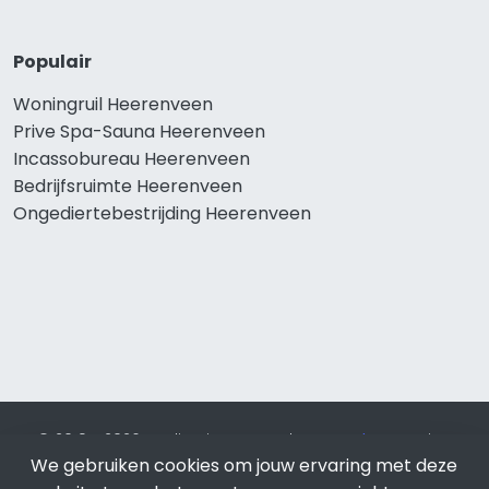
Populair
Woningruil Heerenveen
Prive Spa-Sauna Heerenveen
Incassobureau Heerenveen
Bedrijfsruimte Heerenveen
Ongediertebestrijding Heerenveen
© 2019 - 2026 Realisatie en SEO door
SEO-bureau
Lion
We gebruiken cookies om jouw ervaring met deze
Internet. Betaal alleen voor bewezen resultaten?
SEO
optimalisatie No Cure No Pay
.
Heerenveen
is onderdeel van