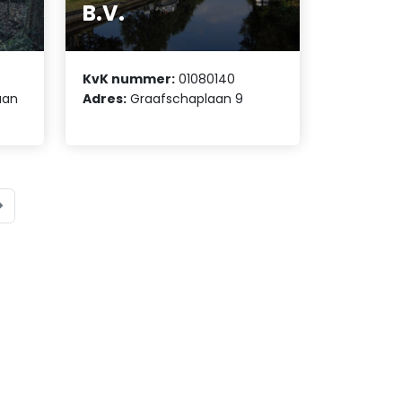
B.V.
KvK nummer:
01080140
aan
Adres:
Graafschaplaan 9