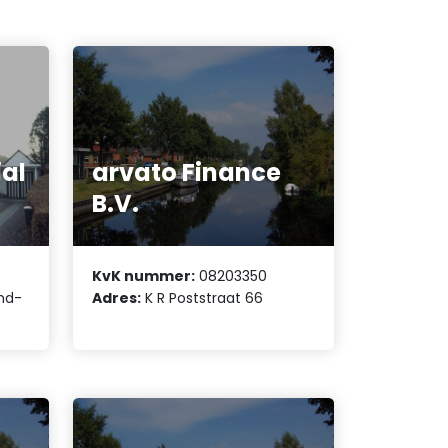
ial
arvato Finance
B.V.
KvK nummer:
08203350
and-
Adres:
K R Poststraat 66