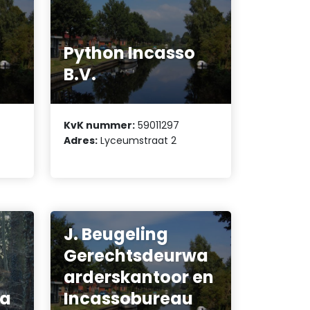
Python Incasso
B.V.
KvK nummer:
59011297
Adres:
Lyceumstraat 2
J. Beugeling
Gerechtsdeurwa
arderskantoor en
wa
Incassobureau