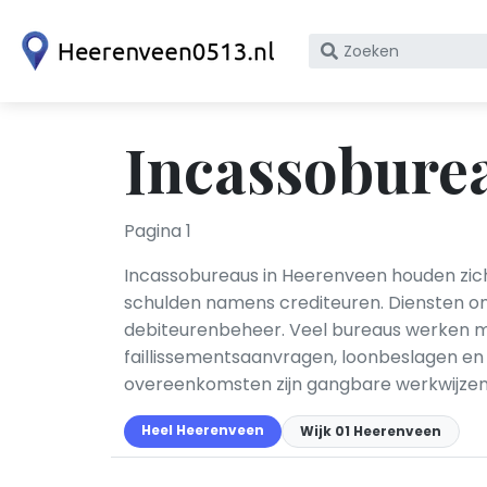
Zoek
op
bedrijfsnaam
of
Incassobure
KvK
nummer
Pagina 1
Incassobureaus in Heerenveen houden zich
schulden namens crediteuren. Diensten om
debiteurenbeheer. Veel bureaus werken 
faillissementsaanvragen, loonbeslagen e
overeenkomsten zijn gangbare werkwijzen
Heel Heerenveen
Wijk 01 Heerenveen