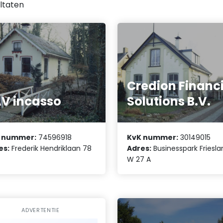
ltaten
Credion Financ
V incasso
Solutions B.V.
 nummer:
74596918
KvK nummer:
30149015
es:
Frederik Hendriklaan 78
Adres:
Businesspark Friesl
W 27 A
ADVERTENTIE