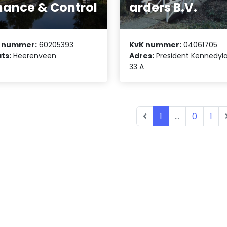
nance & Control
arders B.V.
 nummer:
60205393
KvK nummer:
04061705
ts:
Heerenveen
Adres:
President Kennedyl
33 A
1
...
0
1