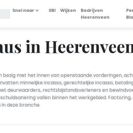
Snel naar
SBI
Wijken
Bedrijven
Pe
Heerenveen
Bl
aus in Heerenvee
 bezig met het innen van openstaande vorderingen, acht
vatten minnelijke incasso, gerechtelijke incasso, betal
met deurwaarders, rechtsbijstandsverleners en bewindv
n schuldsanering vallen binnen het werkgebied. Factori
 in deze branche.