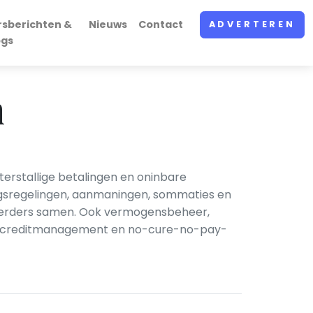
rsberichten &
Nieuws
Contact
ADVERTEREN
ogs
n
erstallige betalingen en oninbare
ingsregelingen, aanmaningen, sommaties en
oerders samen. Ook vermogensbeheer,
ng, creditmanagement en no-cure-no-pay-