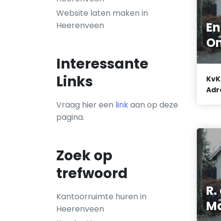
Website laten maken in
E
Heerenveen
On
Interessante
Links
KvK
Adr
Vraag hier een
link
aan op deze
pagina.
Zoek op
trefwoord
R.
Kantoorruimte huren in
Ma
Heerenveen