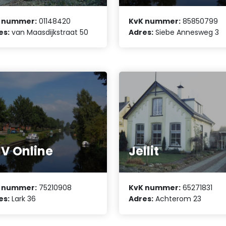
 nummer:
01148420
KvK nummer:
85850799
es:
van Maasdijkstraat 50
Adres:
Siebe Annesweg 3
V Online
Jellit
 nummer:
75210908
KvK nummer:
65271831
es:
Lark 36
Adres:
Achterom 23