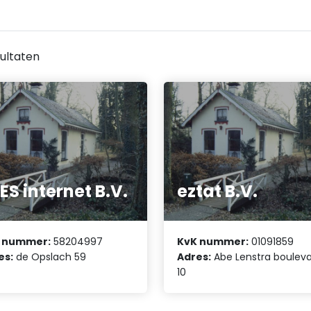
ultaten
ES internet B.V.
eztat B.V.
 nummer:
58204997
KvK nummer:
01091859
es:
de Opslach 59
Adres:
Abe Lenstra boulev
10