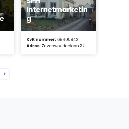
SPH
Internetmarketin
ne
g
KvK nummer:
68400942
Adres:
Zevenwoudenlaan 32