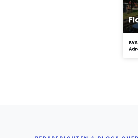
F
KvK
Adr