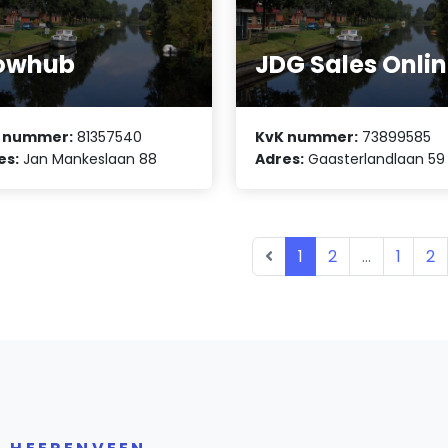
lowhub
JDG Sales Onli
 nummer:
81357540
KvK nummer:
73899585
es:
Jan Mankeslaan 88
Adres:
Gaasterlandlaan 59
1
2
...
1
2