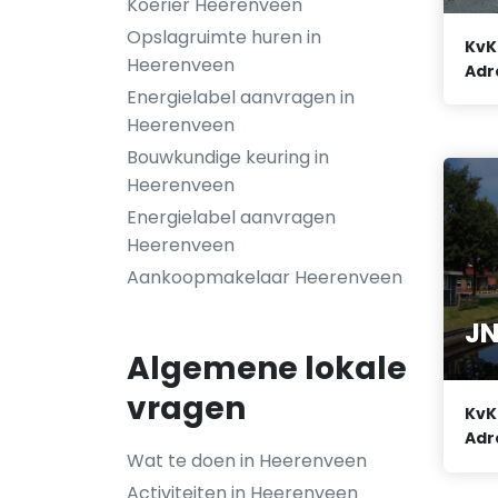
Koerier Heerenveen
Opslagruimte huren in
KvK
Heerenveen
Adr
Energielabel aanvragen in
Heerenveen
Bouwkundige keuring in
Heerenveen
Energielabel aanvragen
Heerenveen
Aankoopmakelaar Heerenveen
JN
Algemene lokale
vragen
KvK
Adr
Wat te doen in Heerenveen
Activiteiten in Heerenveen