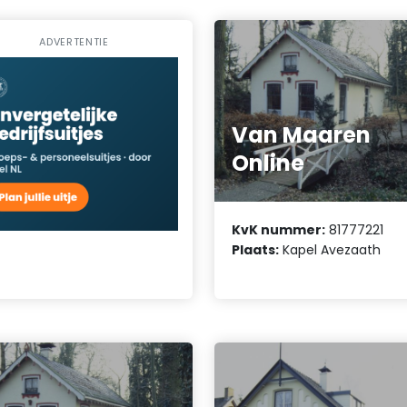
ADVERTENTIE
Van Maaren
Online
KvK nummer:
81777221
Plaats:
Kapel Avezaath