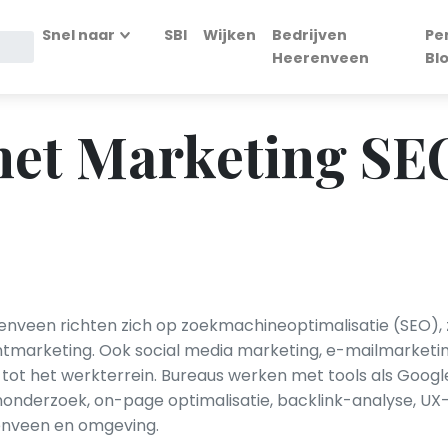
Snel naar
SBI
Wijken
Bedrijven
Pe
Heerenveen
Bl
net Marketing SE
renveen richten zich op zoekmachineoptimalisatie (SEO)
entmarketing. Ook social media marketing, e-mailmarketin
 tot het werkterrein. Bureaus werken met tools als Googl
nderzoek, on-page optimalisatie, backlink-analyse, UX
renveen en omgeving.