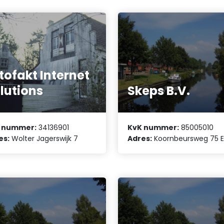
tofakt Internet
lutions
Skeps B.V.
 nummer:
34136901
KvK nummer:
85005010
es:
Wolter Jagerswijk 7
Adres:
Koornbeursweg 75 