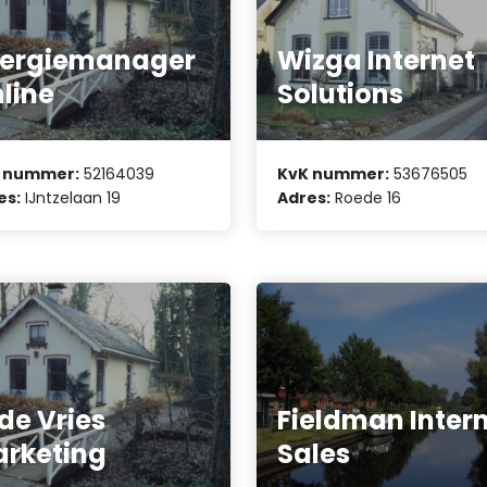
nergiemanager
Wizga Internet
line
Solutions
 nummer:
52164039
KvK nummer:
53676505
es:
IJntzelaan 19
Adres:
Roede 16
 de Vries
Fieldman Inter
rketing
Sales