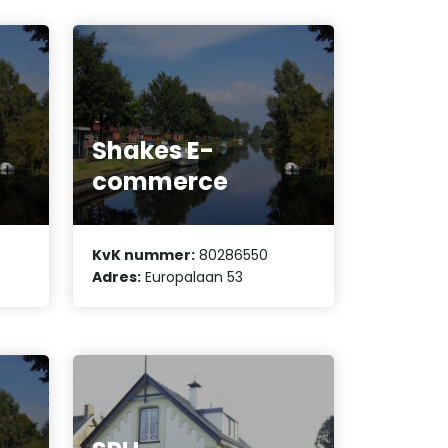
Shakes E-
commerce
KvK nummer:
80286550
E
Adres:
Europalaan 53