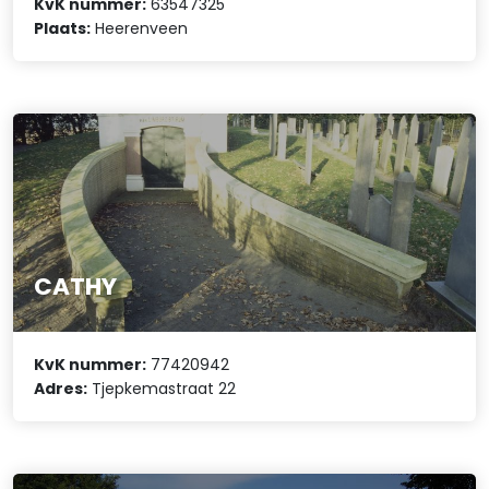
KvK nummer:
63547325
Plaats:
Heerenveen
CATHY
KvK nummer:
77420942
Adres:
Tjepkemastraat 22