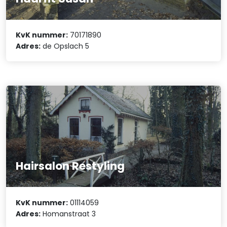
KvK nummer:
70171890
Adres:
de Opslach 5
Hairsalon Restyling
KvK nummer:
01114059
Adres:
Homanstraat 3