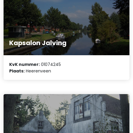
Kapsalon Jalving
KvK nummer:
01074245
Plaats:
Heerenveen