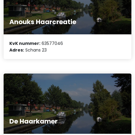
Anouks Haarcreatie
KvK nummer:
63577046
Adres:
Schans 23
De Haarkamer