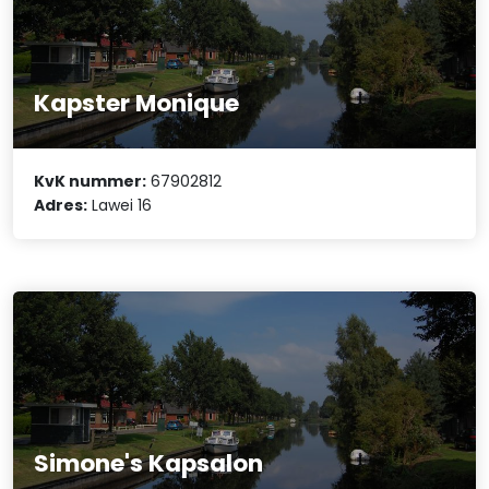
Kapster Monique
KvK nummer:
67902812
Adres:
Lawei 16
Simone's Kapsalon