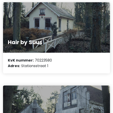
Hair by Suus
KvK nummer:
70223580
Adres:
Stationsstraat 1