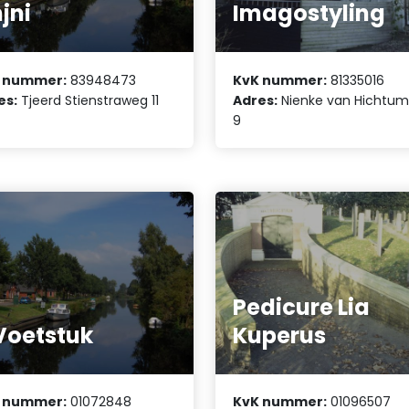
jni
Imagostyling
 nummer:
83948473
KvK nummer:
81335016
es:
Tjeerd Stienstraweg 11
Adres:
Nienke van Hichtu
9
Pedicure Lia
 Voetstuk
Kuperus
 nummer:
01072848
KvK nummer:
01096507