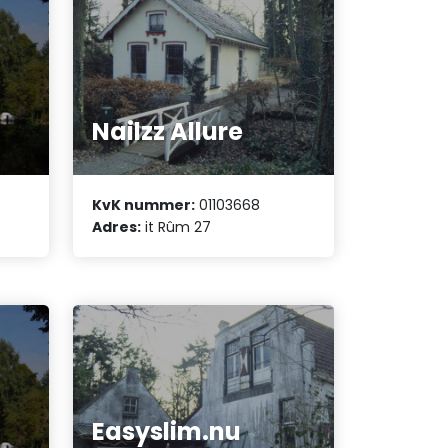
Nailzz Allure
KvK nummer:
01103668
Adres:
it Rûm 27
Easyslim.nu