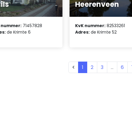
ils
Heerenveen
 nummer:
71457828
KvK nummer:
82533261
es:
de Krimte 6
Adres:
de Krimte 52
1
2
3
...
6