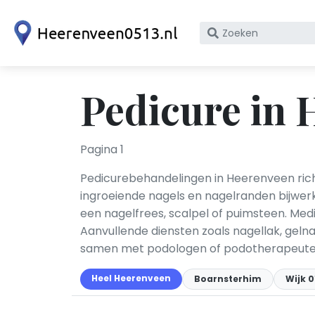
Zoek
op
bedrijfsnaam
of
Pedicure in 
KvK
nummer
Pagina 1
Pedicurebehandelingen in Heerenveen richt
ingroeiende nagels en nagelranden bijwerk
een nagelfrees, scalpel of puimsteen. Me
Aanvullende diensten zoals nagellak, gel
samen met podologen of podotherapeute
Heel Heerenveen
Boarnsterhim
Wijk 