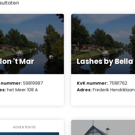
sultaten
lon 't Mar
Lashes by Bella
 nummer:
59819987
KvK nummer:
75181762
es:
het Meer 108 A
Adres:
Frederik Hendriklaan
ADVERTENTIE