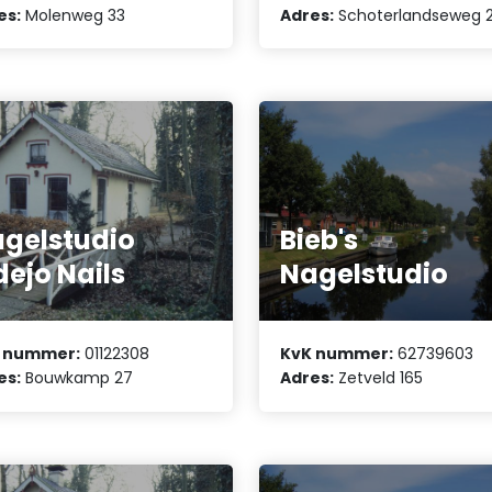
es:
Molenweg 33
Adres:
Schoterlandseweg 
gelstudio
Bieb's
dejo Nails
Nagelstudio
 nummer:
01122308
KvK nummer:
62739603
es:
Bouwkamp 27
Adres:
Zetveld 165