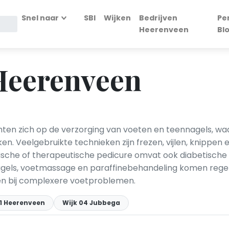
Snel naar
SBI
Wijken
Bedrijven
Pe
Heerenveen
Bl
Heerenveen
en zich op de verzorging van voeten en teennagels, waaro
en. Veelgebruikte technieken zijn frezen, vijlen, knippen
dische of therapeutische pedicure omvat ook diabetisch
nagels, voetmassage en paraffinebehandeling komen rege
n bij complexere voetproblemen.
01 Heerenveen
Wijk 04 Jubbega