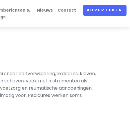
rsberichten &
Nieuws
Contact
ADVERTEREN
ogs
nder eeltverwijdering, likdoorns, kloven,
 en schaven, vaak met instrumenten als
e voetzorg en reumatische aandoeningen.
lmatig voor. Pedicures werken soms