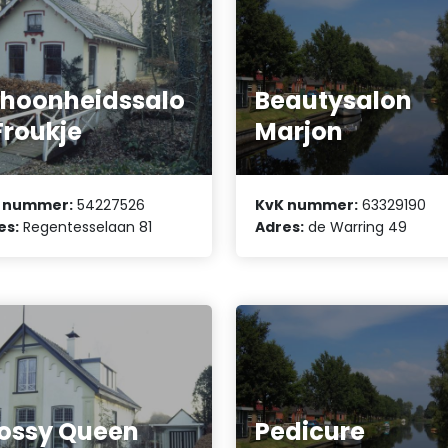
hoonheidssalo
Beautysalon
Froukje
Marjon
 nummer:
54227526
KvK nummer:
63329190
es:
Regentesselaan 81
Adres:
de Warring 49
ossy Queen
Pedicure