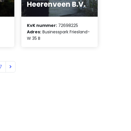
Heerenveen B.V.
KvK nummer:
72698225
Adres:
Businesspark Friesland-
W 35 B
7