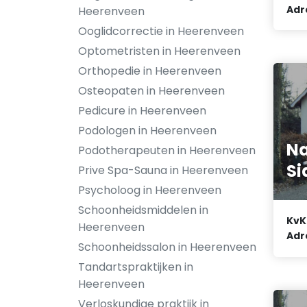
Adr
Heerenveen
Ooglidcorrectie in Heerenveen
Optometristen in Heerenveen
Orthopedie in Heerenveen
Osteopaten in Heerenveen
Pedicure in Heerenveen
Podologen in Heerenveen
Na
Podotherapeuten in Heerenveen
Si
Prive Spa-Sauna in Heerenveen
Psycholoog in Heerenveen
Schoonheidsmiddelen in
KvK
Heerenveen
Adr
Schoonheidssalon in Heerenveen
Tandartspraktijken in
Heerenveen
Verloskundige praktijk in