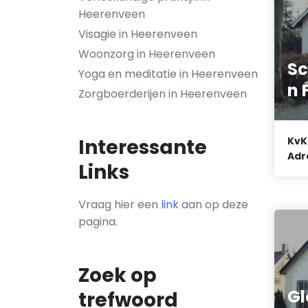
Heerenveen
Visagie in Heerenveen
Woonzorg in Heerenveen
Sc
Yoga en meditatie in Heerenveen
n 
Zorgboerderijen in Heerenveen
KvK
Interessante
Adr
Links
Vraag hier een
link
aan op deze
pagina.
Zoek op
Gl
trefwoord