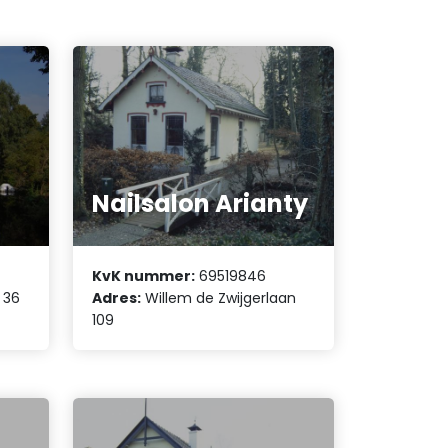
Nailsalon Arianty
KvK nummer:
69519846
 36
Adres:
Willem de Zwijgerlaan
109