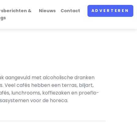
rsberichten &
Nieuws
Contact
ADVERTEREN
ogs
aak aangevuld met alcoholische dranken
s. Veel cafés hebben een terras, biljart,
afés, lunchrooms, koffiezaken en proeflo­
ssa­systemen voor de horeca.