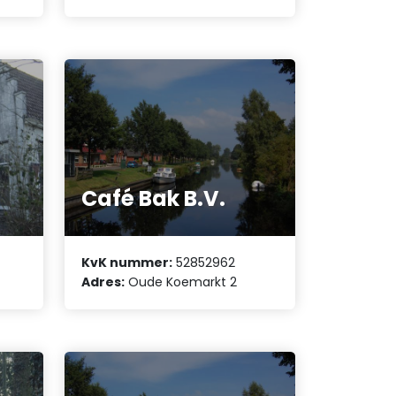
e
Café Bak B.V.
KvK nummer:
52852962
Adres:
Oude Koemarkt 2