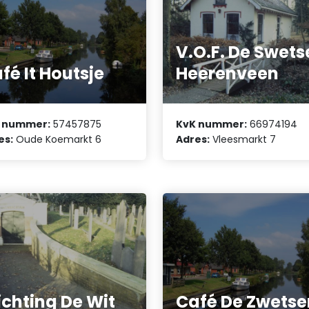
V.O.F. De Swets
fé It Houtsje
Heerenveen
 nummer:
57457875
KvK nummer:
66974194
es:
Oude Koemarkt 6
Adres:
Vleesmarkt 7
ichting De Wit
Café De Zwetse