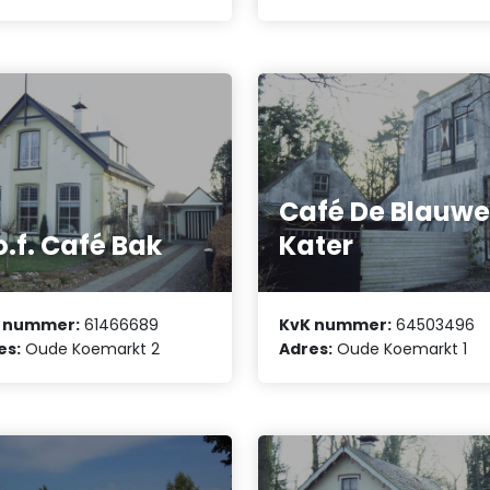
Café De Blauw
o.f. Café Bak
Kater
 nummer:
61466689
KvK nummer:
64503496
es:
Oude Koemarkt 2
Adres:
Oude Koemarkt 1