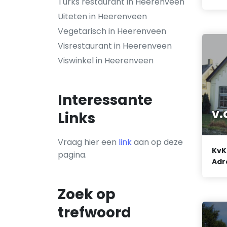
Turks restaurant in Heerenveen
Uiteten in Heerenveen
Vegetarisch in Heerenveen
Visrestaurant in Heerenveen
Viswinkel in Heerenveen
Interessante
v.
Links
Vraag hier een
link
aan op deze
KvK
pagina.
Adr
Zoek op
trefwoord