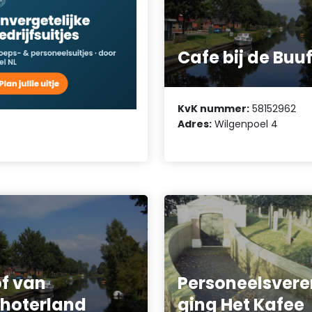
Cafe bij de Buu
KvK nummer:
58152962
Adres:
Wilgenpoel 4
f van
Personeelsvere
hoterland
ging Het Kafee