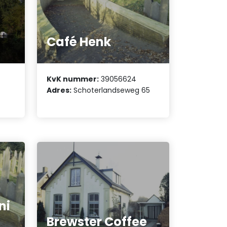
f
Café Henk
KvK nummer:
39056624
Adres:
Schoterlandseweg 65
ni
Brewster Coffee