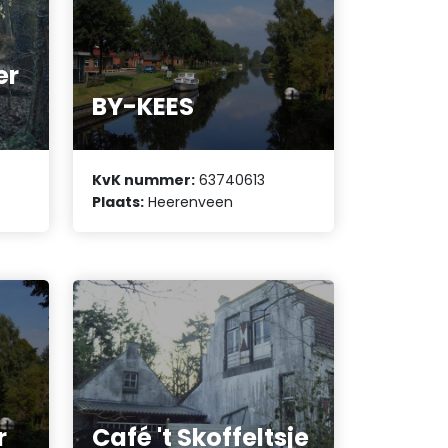
er
BY-KEES
KvK nummer:
63740613
Plaats:
Heerenveen
r
Café 't Skoffeltsje