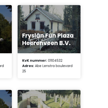
Fryslân Fun Plaza
e
Heerenveen B.V.
KvK nummer:
01104532
ard
Adres:
Abe Lenstra boulevard
25