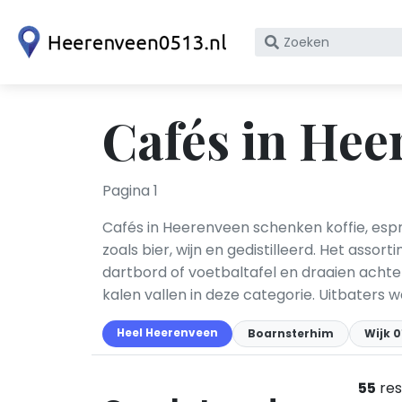
Zoek
op
bedrijfsnaam
of
Cafés in Hee
KvK
nummer
Pagina 1
Cafés in Heerenveen schenken koffie, espr
zoals bier, wijn en gedistilleerd. Het assor
dartbord of voetbaltafel en draaien achte
kalen vallen in deze categorie. Uitbaters
Heel Heerenveen
Boarnsterhim
Wijk 
55
res