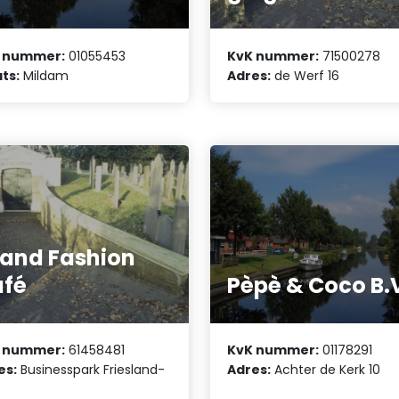
 nummer:
01055453
KvK nummer:
71500278
ts:
Mildam
Adres:
de Werf 16
and Fashion
afé
Pèpè & Coco B.
 nummer:
61458481
KvK nummer:
01178291
es:
Businesspark Friesland-
Adres:
Achter de Kerk 10