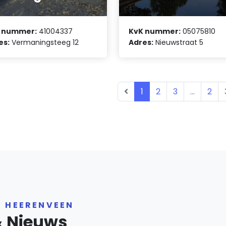
 nummer:
41004337
KvK nummer:
05075810
es:
Vermaningsteeg 12
Adres:
Nieuwstraat 5
1
2
3
...
2
R HEERENVEEN
& Nieuws