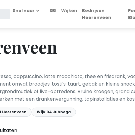
Snel naar
SBI
Wijken
Bedrijven
Pe
Heerenveen
Bl
renveen
esso, cappuccino, latte macchiato, thee en frisdrank, v
timent omvat broodjes, tosti's, taart, gebak en kleine snack
rgrondmuziek of live-optredens. Bruine kroegen, grand c
 werken met een drankenvergunning, tapinstallaties en ka
01 Heerenveen
Wijk 04 Jubbega
ultaten