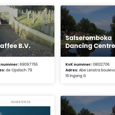
Salseromboka
affee B.V.
Dancing Centr
 nummer:
69097755
KvK nummer:
08132706
es:
de Opslach 79
Adres:
Abe Lenstra boulev
19 Ingang G
ADVERTENTIE