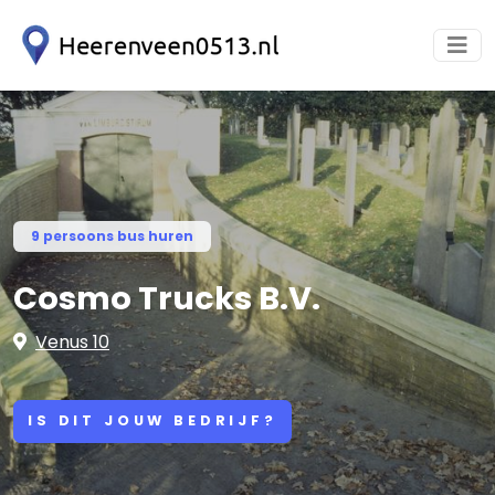
9 persoons bus huren
Cosmo Trucks B.V.
Venus 10
IS DIT JOUW BEDRIJF?