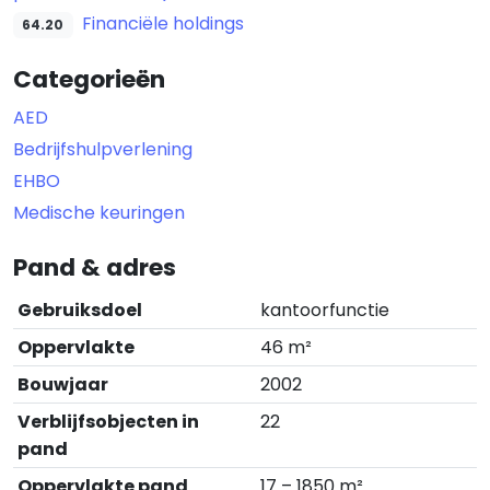
Financiële holdings
64.20
Categorieën
AED
Bedrijfshulpverlening
EHBO
Medische keuringen
Pand & adres
Gebruiksdoel
kantoorfunctie
Oppervlakte
46 m²
Bouwjaar
2002
Verblijfsobjecten in
22
pand
Oppervlakte pand
17 – 1850 m²