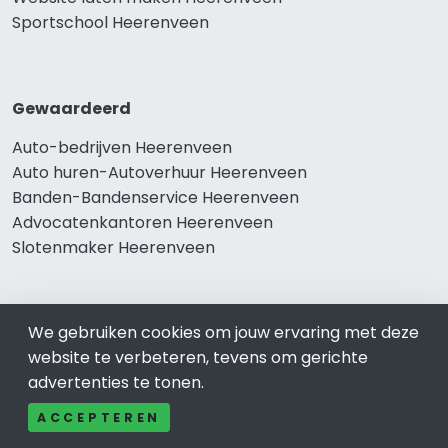
Sportschool Heerenveen
Gewaardeerd
Auto-bedrijven Heerenveen
Auto huren-Autoverhuur Heerenveen
Banden-Bandenservice Heerenveen
Advocatenkantoren Heerenveen
Slotenmaker Heerenveen
We gebruiken cookies om jouw ervaring met deze
Populair
website te verbeteren, tevens om gerichte
Woningruil Heerenveen
advertenties te tonen.
Prive Spa-Sauna Heerenveen
ACCEPTEREN
Incassobureau Heerenveen
Bedrijfsruimte Heerenveen