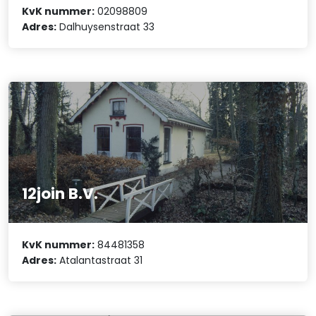
KvK nummer:
02098809
Adres:
Dalhuysenstraat 33
12join B.V.
KvK nummer:
84481358
Adres:
Atalantastraat 31