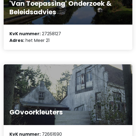
'Van Toepassing' Onderzoek &
Beleidsadvies
KvK nummer:
27258127
Adres:
het Meer 21
GOvoorkleuters
KvK nummer:
72661690