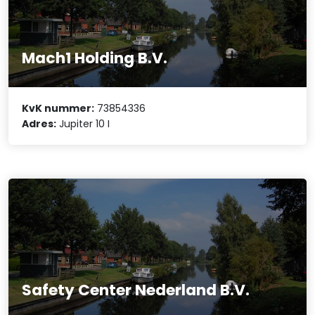
Mach1 Holding B.V.
KvK nummer:
73854336
Adres:
Jupiter 10 I
Safety Center Nederland B.V.