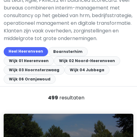
als Lean, Agile, PRINCE2 en balanced scorecard. Veel
bureaus combineren interim-management met
consultancy op het gebied van hrm, bedrijfsstrategie,
operationeel management en digitale transformatie.
Klanten zijn vaak overheden, zorginstellingen en
middelgrote tot grote ondernemingen.
Heel Heerenveen
Boarnsterhim
Wijk 01 Heerenveen
Wijk 02 Noord-Heerenveen
Wijk 03 Hoornsterzwaag
Wijk 04 Jubbega
Wijk 06 Oranjewoud
499
resultaten