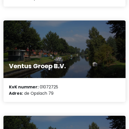
Ventus Groep B.V.
KvK nummer:
01072725
Adres:
de Opslach 79