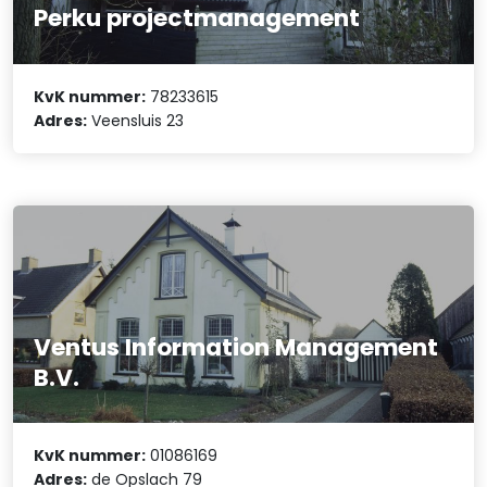
Perku projectmanagement
KvK nummer:
78233615
Adres:
Veensluis 23
Ventus Information Management
B.V.
KvK nummer:
01086169
Adres:
de Opslach 79