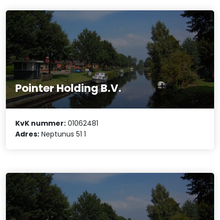
Pointer Holding B.V.
KvK nummer:
01062481
Adres:
Neptunus 51 1