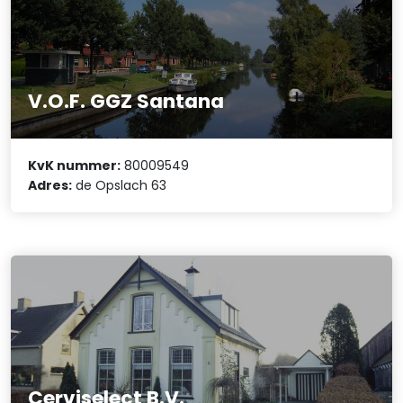
V.O.F. GGZ Santana
KvK nummer:
80009549
Adres:
de Opslach 63
Cerviselect B.V.