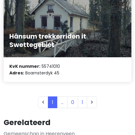
Hânsum trekkerriden it
Swettegebiet
KvK nummer:
55741010
Adres:
Boarnsterdyk 45
1
...
0
1
Gerelateerd
Gemeenschap in Heerenveen