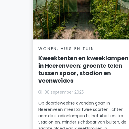
WONEN, HUIS EN TUIN
Kweektenten en kweeklampen
in Heerenveen: groente telen
tussen spoor, stadion en
veenweides
30 september 2025
Op doordeweekse avonden gaan in
Heerenveen meestal twee soorten lichten
aan: de stadionlampen bij het Abe Lenstra
Stadion en, minder zichtbaar van buiten, de
zachte gloed van kweeklampen in