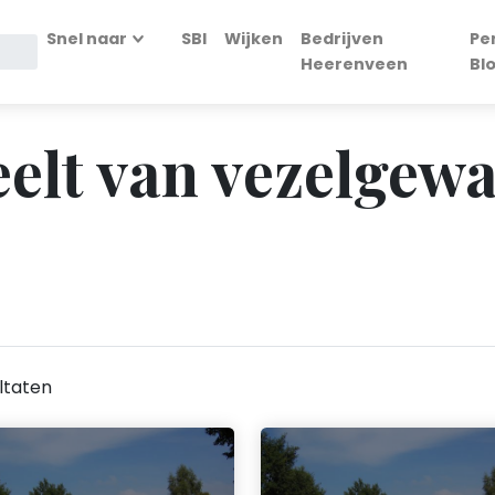
Snel naar
SBI
Wijken
Bedrijven
Pe
Heerenveen
Bl
eelt van vezelgew
ltaten