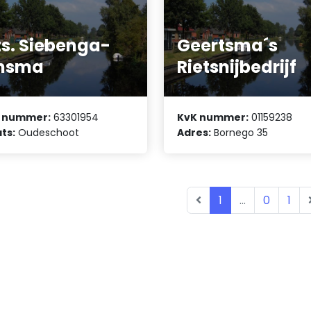
s. Siebenga-
Geertsma´s
insma
Rietsnijbedrijf
 nummer:
63301954
KvK nummer:
01159238
ts:
Oudeschoot
Adres:
Bornego 35
1
...
0
1