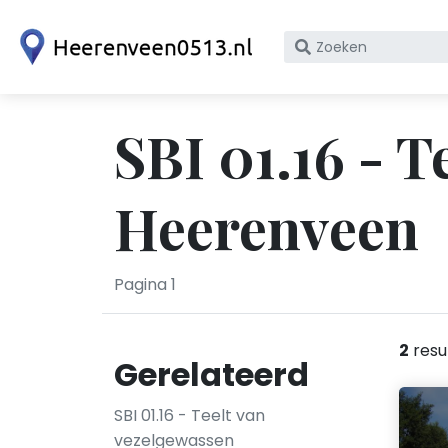
Zoek
op
bedrijfsnaam
of
SBI 01.16 - T
KvK
nummer
Heerenveen
Pagina 1
2
resu
Gerelateerd
SBI 01.16 - Teelt van
vezelgewassen