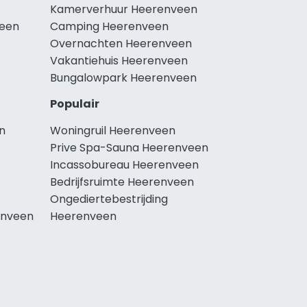
Kamerverhuur Heerenveen
veen
Camping Heerenveen
Overnachten Heerenveen
Vakantiehuis Heerenveen
Bungalowpark Heerenveen
Populair
n
Woningruil Heerenveen
Prive Spa-Sauna Heerenveen
Incassobureau Heerenveen
Bedrijfsruimte Heerenveen
Ongediertebestrijding
enveen
Heerenveen