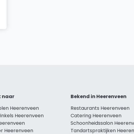
t naar
Bekend in Heerenveen
holen Heerenveen
Restaurants Heerenveen
winkels Heerenveen
Catering Heerenveen
Heerenveen
Schoonheidssalon Heeren
r Heerenveen
Tandartspraktijken Heere