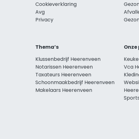
Cookieverklaring
Gezon
Avg
Afval
Privacy
Gezon
Thema’s
Onze 
Klussenbedrijf Heerenveen
Keuke
Notarissen Heerenveen
Vca H
Taxateurs Heerenveen
Kledi
Schoonmaakbedrijf Heerenveen
Websi
Makelaars Heerenveen
Heere
Sport