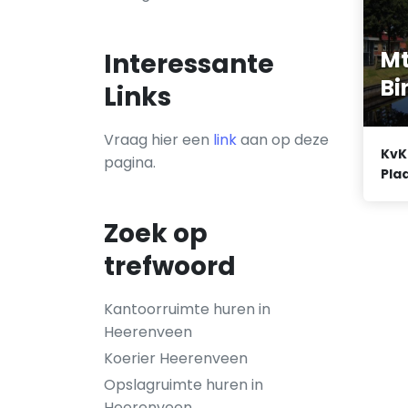
Mt
Interessante
B
Links
Vraag hier een
link
aan op deze
KvK
pagina.
Plaa
Zoek op
trefwoord
Kantoorruimte huren in
Heerenveen
Koerier Heerenveen
Opslagruimte huren in
Heerenveen