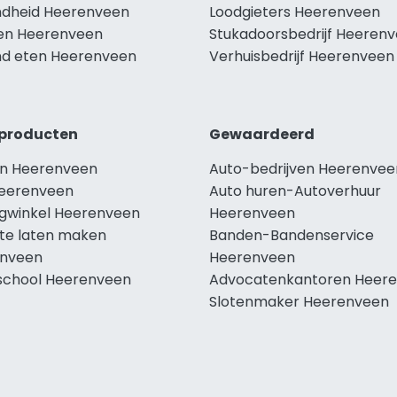
dheid Heerenveen
Loodgieters Heerenveen
len Heerenveen
Stukadoorsbedrijf Heeren
d eten Heerenveen
Verhuisbedrijf Heerenveen
producten
Gewaardeerd
n Heerenveen
Auto-bedrijven Heerenvee
eerenveen
Auto huren-Autoverhuur
ngwinkel Heerenveen
Heerenveen
te laten maken
Banden-Bandenservice
nveen
Heerenveen
school Heerenveen
Advocatenkantoren Heer
Slotenmaker Heerenveen