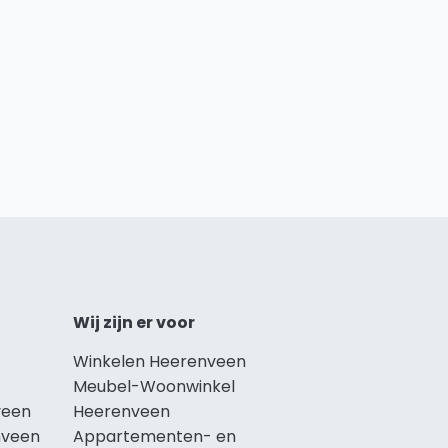
Wij zijn er voor
Winkelen Heerenveen
Meubel-Woonwinkel
veen
Heerenveen
nveen
Appartementen- en