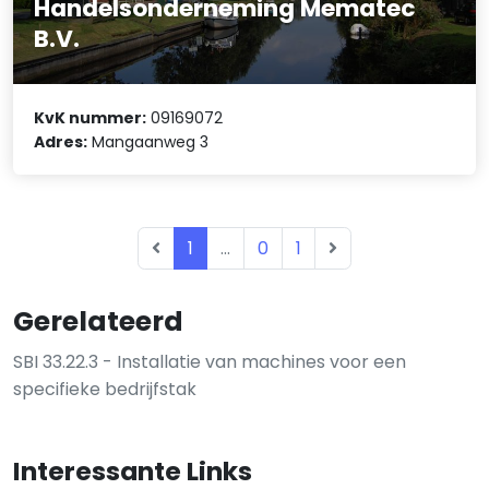
Handelsonderneming Mematec
B.V.
KvK nummer:
09169072
Adres:
Mangaanweg 3
1
...
0
1
Gerelateerd
SBI 33.22.3 - Installatie van machines voor een
specifieke bedrijfstak
Interessante Links