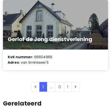
Gerlof de Jong dienstverlening
KvK nummer:
66604966
Adres:
van Sminiawei 5
1
...
0
1
Gerelateerd