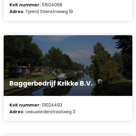
KvK nummer:
61504068
Adres:
Tjeerd Stienstraweg 19
Baggerbedrijf Krikke B.V.
KvK nummer:
01024493
Adres:
Leeuwarderstraatweg 3