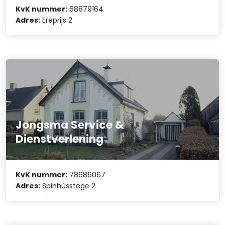
KvK nummer:
68879164
Adres:
Ereprijs 2
Jongsma Service &
Dienstverlening
KvK nummer:
78686067
Adres:
Spinhússtege 2