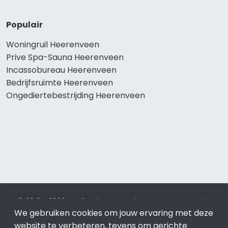
Populair
Woningruil Heerenveen
Prive Spa-Sauna Heerenveen
Incassobureau Heerenveen
Bedrijfsruimte Heerenveen
Ongediertebestrijding Heerenveen
© 2019 - 2026 Realisatie en SEO door
SEO-bureau
Lion
Internet. Betaal alleen voor bewezen resultaten?
SEO
We gebruiken cookies om jouw ervaring met deze
optimalisatie No Cure No Pay
.
Heerenveen
is onderdeel van
website te verbeteren, tevens om gerichte