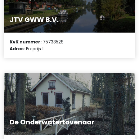
JTV GWW B.V.
KvK nummer:
75733528
Adres:
Ereprijs 1
De Onderwatertovenaar