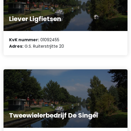
Liever Ligfietsen
KvK nummer:
01092455
Adres:
G.S. Ruiterstrjitte 20
Tweewielerbedrijf De Singel