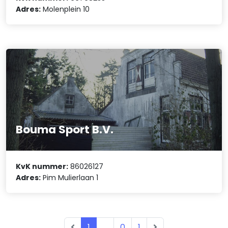
Adres:
Molenplein 10
Bouma Sport B.V.
KvK nummer:
86026127
Adres:
Pim Mulierlaan 1
1
...
0
1