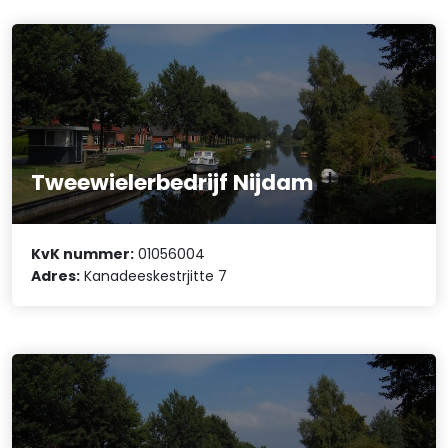
Tweewielerbedrijf Nijdam
KvK nummer:
01056004
Adres:
Kanadeeskestrjitte 7