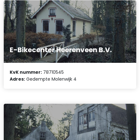
E-Bikecenter Heerenveen B.V.
KvK nummer:
78710545
Adres:
Gedempte Molenwijk 4