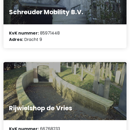
Schreuder Mobility B.V.
KvK nummer:
85971448
Adres:
Dracht 9
Rijwielshop de Vries
KvK nummer:
66768233