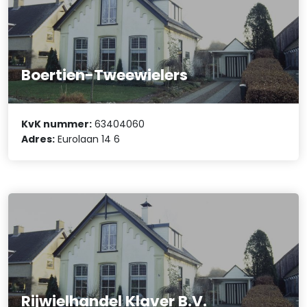
Boertien-Tweewielers
KvK nummer:
63404060
Adres:
Eurolaan 14 6
Rijwielhandel Klaver B.V.