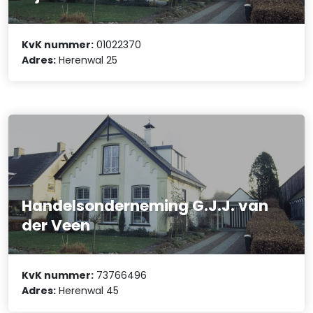
KvK nummer:
01022370
Adres:
Herenwal 25
Handelsonderneming G.J.J. van
der Veen
KvK nummer:
73766496
Adres:
Herenwal 45