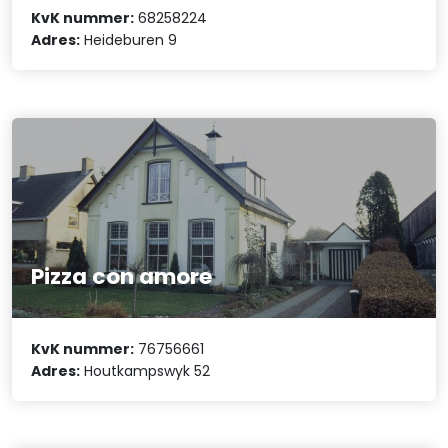
KvK nummer:
68258224
Adres:
Heideburen 9
Pizza con amore
KvK nummer:
76756661
Adres:
Houtkampswyk 52