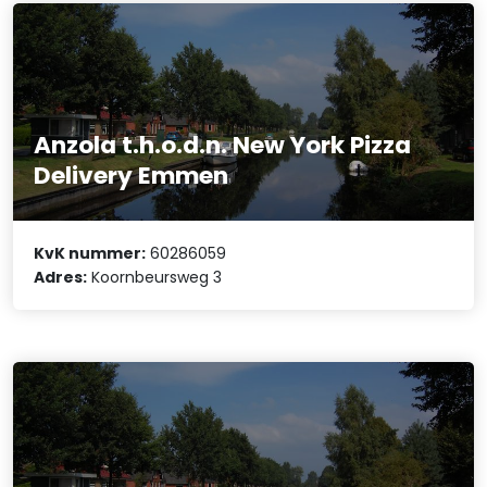
Anzola t.h.o.d.n. New York Pizza
Delivery Emmen
KvK nummer:
60286059
Adres:
Koornbeursweg 3