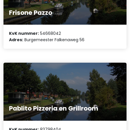
Frisone Pazzo
KvK nummer:
54668042
Adres:
Burgemeester Falkenaweg 56
Pablito Pizzeria en Grillroom
KvK nummer:
83798404