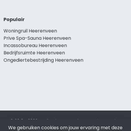
Populair
Woningruil Heerenveen
Prive Spa-Sauna Heerenveen
Incassobureau Heerenveen
Bedrijfsruimte Heerenveen
Ongediertebestrijding Heerenveen
© 2019 - 2026 Realisatie en SEO door
SEO-bureau
Lion
Internet. Betaal alleen voor bewezen resultaten?
SEO
We gebruiken cookies om jouw ervaring met deze