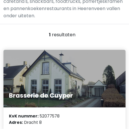
cafetaria's, snackbars, foodtrucks, poffertjeskramen
en pannenkoekenrestaurants in Heerenveen vallen
onder uiteten.
1
resultaten
Brasserie de Cuyper
KvK nummer:
52077578
Adres:
Dracht 8